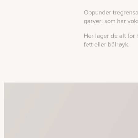
Oppunder tregrensa m
garveri som har voks
Her lager de alt fo
fett eller bålrøyk.