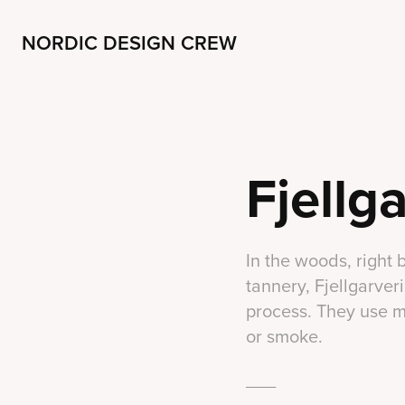
NORDIC DESIGN CREW
Fjellg
In the woods, right
tannery, Fjellgarver
process. They use ma
or smoke.
___