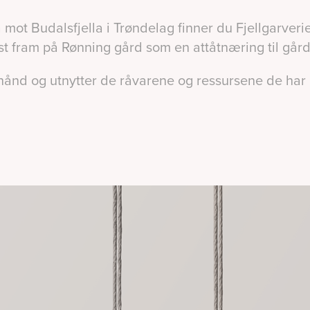
ot Budalsfjella i Trøndelag finner du Fjellgarveriet
t fram på Rønning gård som en attåtnæring til gård
r hånd og utnytter de råvarene og ressursene de har