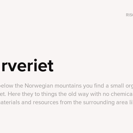
RIS
arveriet
 below the Norwegian mountains you find a small or
iet. Here they to things the old way with no chemica
terials and resources from the surrounding area li